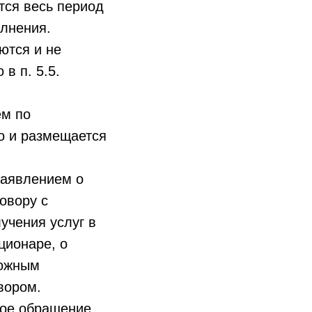
тся весь период
олнения.
ются и не
в п. 5.5.
ем по
о и размещается
заявлением о
овору с
учения услуг в
ционаре, о
можным
вором.
нное обращение