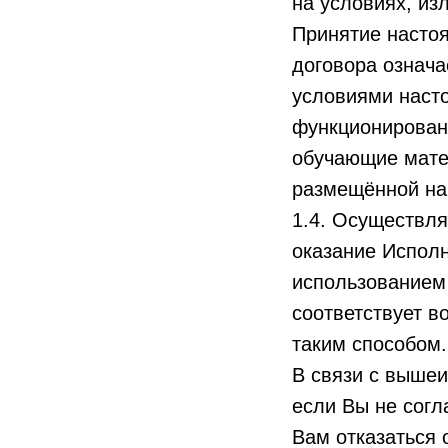
на условиях, из
Принятие насто
договора означа
условиями наст
функционирован
обучающие матер
размещённой на с
1.4. Осуществля
оказание Исполн
использованием
соответствует в
таким способом.
В связи с вышеи
если Вы не согл
Вам отказаться 