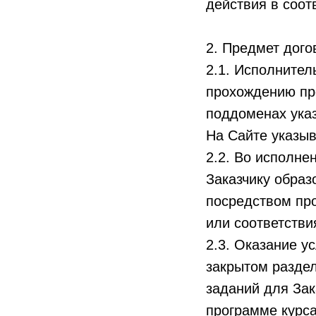
действия в соот
2. Предмет дог
2.1. Исполнител
прохождению про
поддоменах указ
На Сайте указыв
2.2. Во исполне
Заказчику образ
посредством про
или соответстви
2.3. Оказание у
закрытом разде
заданий для Зак
программе курса