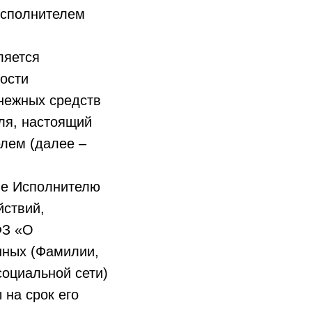
Исполнителем
ляется
ости
нежных средств
ля, настоящий
лем (далее –
сие Исполнителю
йствий,
ФЗ «О
нных (Фамилии,
социальной сети)
 на срок его