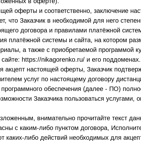
ложенных в оферте).
ящей оферты и соответственно, заключение на
ет, что Заказчик в необходимой для него степе
оящего договора и правилами платёжной систе
ия платёжной системы и сайта, на котором ра
иалы, а также с приобретаемой программой ку
айте: https://nikagorenko.ru/ и его поддоменах.
я акцепт настоящей оферты, Заказчик подтверж
ителем услуг по настоящему договору дистанц
 программного обеспечения (далее - ПО) полн
озможности Заказчика пользоваться услугами,
зложенным, внимательно прочитайте текст данн
асны с каким-либо пунктом договора, Исполнит
от каких-либо действий необходимых для акцеп