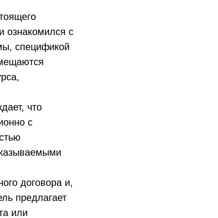
стоящего
ни ознакомился с
мы, спецификой
змещаются
рса,
дает, что
ионно с
остью
 оказываемыми
ого договора и,
ель предлагает
та или