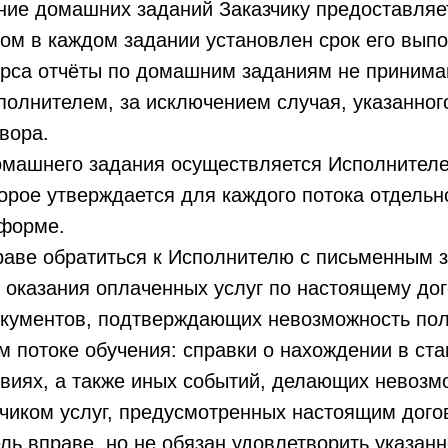
ние домашних заданий Заказчику предоставляе
том в каждом задании установлен срок его вып
урса отчёты по домашним заданиям не принима
олнителем, за исключением случая, указанного 
вора.
домашнего задания осуществляется Исполнител
орое утверждается для каждого потока отдельн
тформе.
праве обратиться к Исполнителю с письменным 
 оказания оплаченных услуг по настоящему дог
кументов, подтверждающих невозможность пол
 потоке обучения: справки о нахождении в ста
твиях, а также иных событий, делающих невоз
чиком услуг, предусмотренных настоящим дого
ель вправе, но не обязан удовлетворить указа