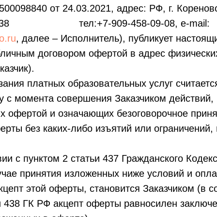
0098840 от 24.03.2021, адрес: РФ, г. Кореновс
я, 38 тел:+7-909-458-09-08, e-mail:
o.ru
, далее – Исполнитель), публикует настоящ
личным договором офертой в адрес физически
казчик).
азания платных образовательных услуг считает
у с момента совершения Заказчиком действий,
х офертой и означающих безоговорочное приня
ерты без каких-либо изъятий или ограничений,
твии с пунктом 2 статьи 437 Гражданского Кодек
чае принятия изложенных ниже условий и оплат
цепт этой оферты, становится Заказчиком (в с
и 438 ГК РФ акцепт оферты равносилен заключ