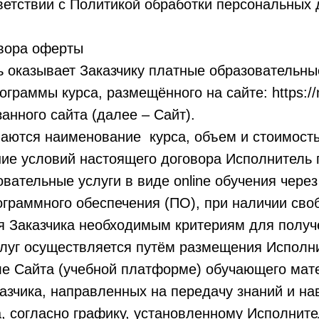
ветствии с Политикой обработки персональных 
овора оферты
ь оказывает Заказчику платные образовательны
граммы курса, размещённого на сайте: https://n
анного сайта (далее – Сайт).
аются наименование курса, объем и стоимость 
ние условий настоящего договора Исполнитель
овательные услуги в виде online обучения через
граммного обеспечения (ПО), при наличии сво
я Заказчика необходимым критериям для получ
слуг осуществляется путём размещения Исполн
ле Сайта (учебной платформе) обучающего мат
азчика, направленных на передачу знаний и на
, согласно графику, установленному Исполнит