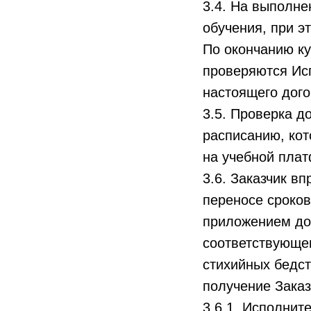
3.4. На выполне
обучения, при э
По окончанию к
проверяются Исп
настоящего дого
3.5. Проверка 
расписанию, кот
на учебной пла
3.6. Заказчик в
переносе сроков
приложением до
соответствующем
стихийных бедс
получение Заказ
3.6.1. Исполнит