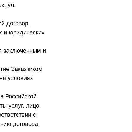
к, ул.
ий договор,
х и юридических
ся заключённым и
тие Заказчиком
 на условиях
са Российской
ы услуг, лицо,
оответствии с
ению договора