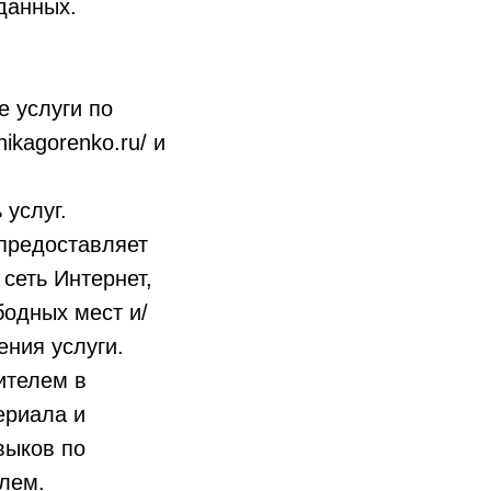
данных.
е услуги по
ikagorenko.ru/ и
услуг.
 предоставляет
 сеть Интернет,
бодных мест и/
ения услуги.
ителем в
ериала и
выков по
елем.