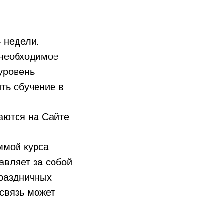
4 недели.
 необходимое
уровень
ть обучение в
аются на Сайте
аммой курса
авляет за собой
праздничных
 связь может