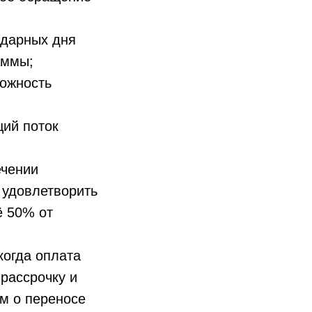
ендарных дня
аммы;
ожность
щий поток
ечении
 удовлетворить
ё 50% от
когда оплата
рассрочку и
м о переносе