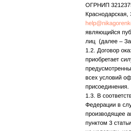
ОГРНИП 32123750
Краснодарска
help@nikagorenk
являющийся пуб
лиц (далее – За
1.2. Договор ок
приобретает сил
предусмотренны
всех условий оф
присоединения.
1.3. В соответс
Федерации в слу
производящее ак
пунктом 3 стать