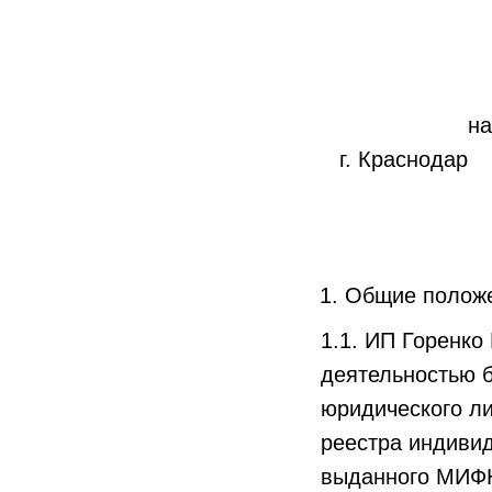
на
г. 
Общие полож
1.1. ИП Горенко
деятельностью б
юридического ли
реестра индиви
выданного МИФН